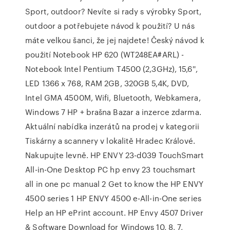
Sport, outdoor? Nevíte si rady s výrobky Sport,
outdoor a potřebujete návod k použití? U nás
máte velkou šanci, že jej najdete! Český návod k
použití Notebook HP 620 (WT248EA#ARL) -
Notebook Intel Pentium T4500 (2,3GHz), 15,6'',
LED 1366 x 768, RAM 2GB, 320GB 5,4K, DVD,
Intel GMA 4500M, Wifi, Bluetooth, Webkamera,
Windows 7 HP + brašna Bazar a inzerce zdarma.
Aktuální nabídka inzerátů na prodej v kategorii
Tiskárny a scannery v lokalitě Hradec Králové.
Nakupujte levně. HP ENVY 23-d039 TouchSmart
All-in-One Desktop PC hp envy 23 touchsmart
all in one pc manual 2 Get to know the HP ENVY
4500 series 1 HP ENVY 4500 e-All-in-One series
Help an HP ePrint account. HP Envy 4507 Driver
& Software Download for Windows 10, 8, 7,