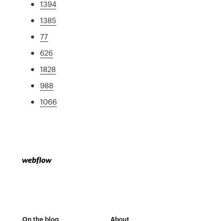
1394
1385
77
626
1828
988
1066
On the blog
About