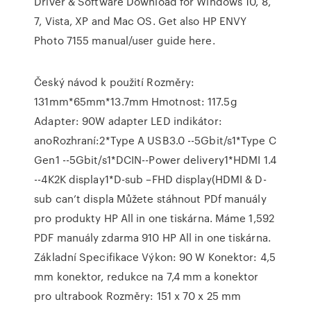
Driver & Software Download for Windows 10, 8,
7, Vista, XP and Mac OS. Get also HP ENVY
Photo 7155 manual/user guide here.
Český návod k použití Rozměry:
131mm*65mm*13.7mm Hmotnost: 117.5g
Adapter: 90W adapter LED indikátor:
anoRozhraní:2*Type A USB3.0 --5Gbit/s1*Type C
Gen1 --5Gbit/s1*DCIN--Power delivery1*HDMI 1.4
--4K2K display1*D-sub –FHD display(HDMI & D-
sub can’t displa Můžete stáhnout PDf manuály
pro produkty HP All in one tiskárna. Máme 1,592
PDF manuály zdarma 910 HP All in one tiskárna.
Základní Specifikace Výkon: 90 W Konektor: 4,5
mm konektor, redukce na 7,4 mm a konektor
pro ultrabook Rozměry: 151 x 70 x 25 mm